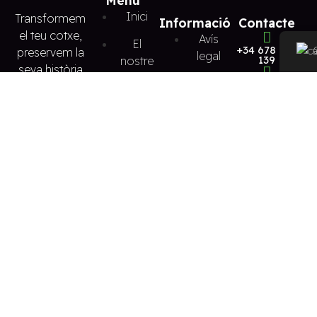
Inici
Transformem
Informació
Contacte
el teu cotxe,
Avís
El
+34 678 974
preservem la
legal
nostre
139
seva història
taller
Política
hellenbaltodano
de
Tapisseria
C/Antoni
privadesa
Gaudi, 15,
de
08788,
cotxes
Vilanova del
Política
cami
de
Restauració
cookies
taulers
de
Declaració
control
d'accessibilitat
Projectes
Mapa
web
Blog
Copyright 2024 © Ecom Nou. Tots els drets reservats