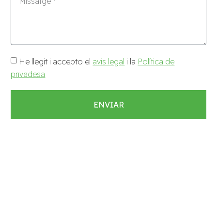
He llegit i accepto el
avís legal
i la
Política de
privadesa
ENVIAR