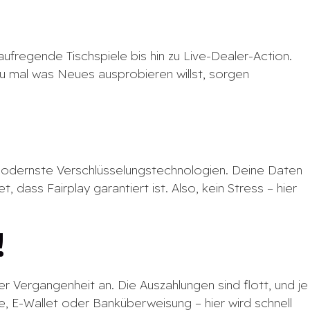
 aufregende Tischspiele bis hin zu Live-Dealer-Action.
 du mal was Neues ausprobieren willst, sorgen
f modernste Verschlüsselungstechnologien. Deine Daten
 dass Fairplay garantiert ist. Also, kein Stress – hier
!
r Vergangenheit an. Die Auszahlungen sind flott, und je
 E-Wallet oder Banküberweisung – hier wird schnell