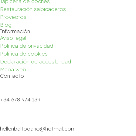
Tapicería de coches
Restauración salpicaderos
Proyectos
Blog
Información
Aviso legal
Política de privacidad
Política de cookies
Declaración de accesibilidad
Mapa web
Contacto
+34 678 974 139
hellenbaltodano@hotmail.com