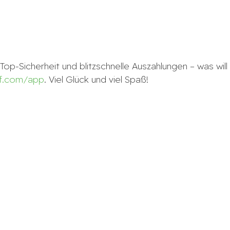
Top-Sicherheit und blitzschnelle Auszahlungen – was will
ef.com/app
. Viel Glück und viel Spaß!