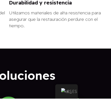
Durabilidad y resistencia
del
Utilizamos materiales de alta resistencia para
asegurar que la restauración perdure con el
tiempo.
soluciones
ES
04
05