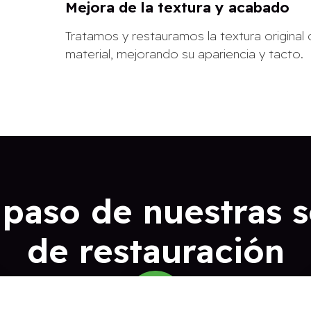
Mejora de la textura y acabado
Tratamos y restauramos la textura original 
material, mejorando su apariencia y tacto.
 paso de nuestras 
de restauración
03