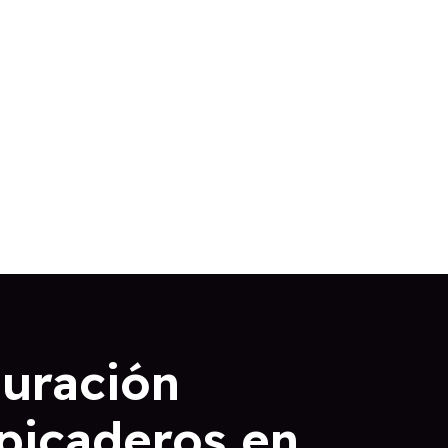
auración
lpicaderos en