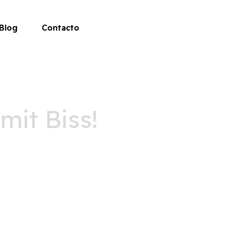
Blog
Contacto
mit Biss!