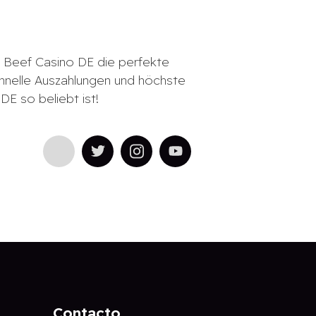
st Beef Casino DE die perfekte
schnelle Auszahlungen und höchste
DE so beliebt ist!
Contacto