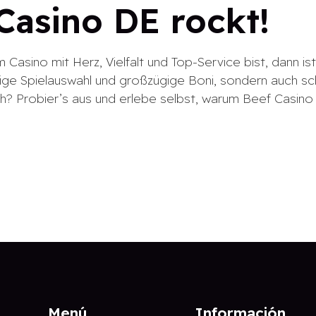
 Casino DE rockt!
Casino mit Herz, Vielfalt und Top-Service bist, dann i
riesige Spielauswahl und großzügige Boni, sondern auch 
h? Probier’s aus und erlebe selbst, warum Beef Casino 
Menú
Información