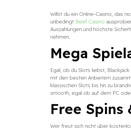
Willst du ein Online-Casino, das n
unbedingt
Beef Casino
ausprobiere
Auszahlungen und höchste Sicherh
nehmen.
Mega Spiel
Egal, ob du Slots liebst, Blackjac
mit den besten Anbietern zusamme
klassischen Slots bis hin zu bran
smooth, egal ob auf dem PC ode
Free Spins 
Wer freut sich nicht über kostenl