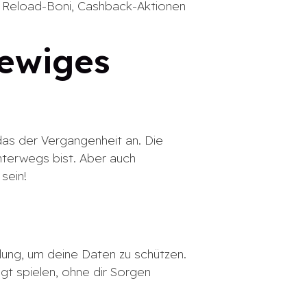
t Reload-Boni, Cashback-Aktionen
 ewiges
das der Vergangenheit an. Die
unterwegs bist. Aber auch
sein!
lung, um deine Daten zu schützen.
gt spielen, ohne dir Sorgen