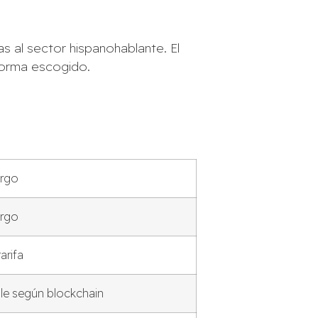
 al sector hispanohablante. El
forma escogido.
argo
argo
arifa
ble según blockchain