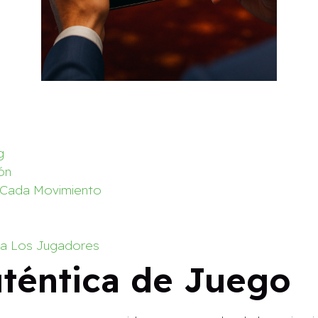
g
ón
n Cada Movimiento
a Los Jugadores
uténtica de Juego