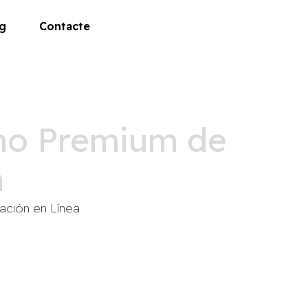
g
Contacte
tino Premium de
a
eación en Línea