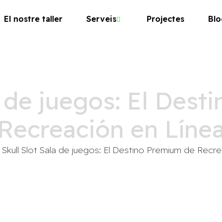
El nostre taller
Serveis
Projectes
Blo
a de juegos: El Des
Recreación en Líne
Skull Slot Sala de juegos: El Destino Premium de Recr