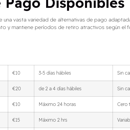
 Pago Disponibles
 una vasta variedad de alternativas de pago adaptadas
to y mantiene períodos de retiro atractivos según el 
€10
3-5 días hábiles
Sin c
€20
de 2 a 4 días hábiles
Sin c
€10
Máximo 24 horas
Cero t
€15
Máximo 2 hrs
Varia