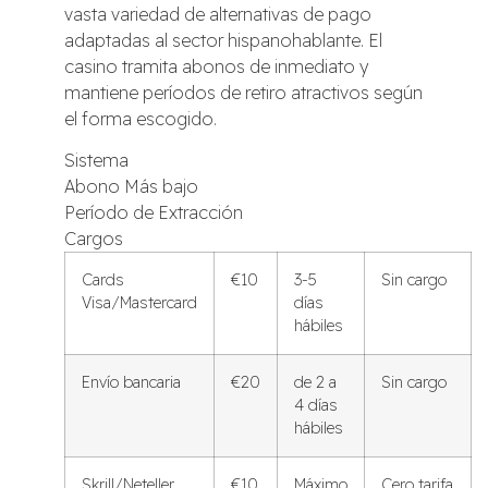
vasta variedad de alternativas de pago
adaptadas al sector hispanohablante. El
casino tramita abonos de inmediato y
mantiene períodos de retiro atractivos según
el forma escogido.
Sistema
Abono Más bajo
Período de Extracción
Cargos
Cards
€10
3-5
Sin cargo
Visa/Mastercard
días
hábiles
Envío bancaria
€20
de 2 a
Sin cargo
4 días
hábiles
Skrill/Neteller
€10
Máximo
Cero tarifa