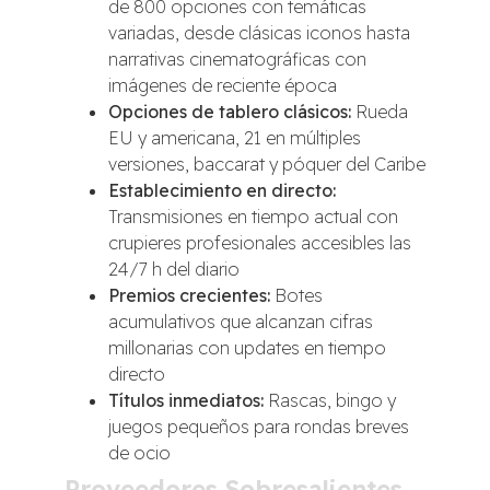
de 800 opciones con temáticas
variadas, desde clásicas iconos hasta
narrativas cinematográficas con
imágenes de reciente época
Opciones de tablero clásicos:
Rueda
EU y americana, 21 en múltiples
versiones, baccarat y póquer del Caribe
Establecimiento en directo:
Transmisiones en tiempo actual con
crupieres profesionales accesibles las
24/7 h del diario
Premios crecientes:
Botes
acumulativos que alcanzan cifras
millonarias con updates en tiempo
directo
Títulos inmediatos:
Rascas, bingo y
juegos pequeños para rondas breves
de ocio
Proveedores Sobresalientes