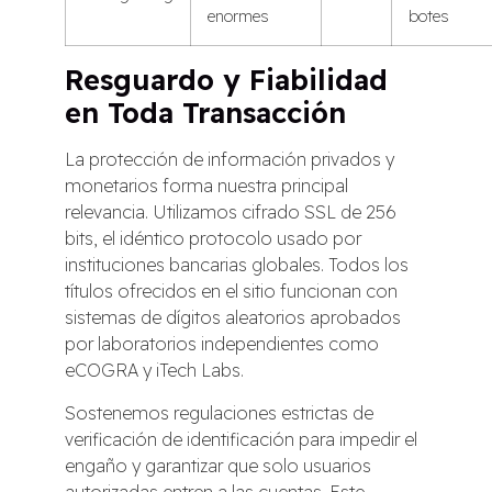
enormes
botes
Resguardo y Fiabilidad
en Toda Transacción
La protección de información privados y
monetarios forma nuestra principal
relevancia. Utilizamos cifrado SSL de 256
bits, el idéntico protocolo usado por
instituciones bancarias globales. Todos los
títulos ofrecidos en el sitio funcionan con
sistemas de dígitos aleatorios aprobados
por laboratorios independientes como
eCOGRA y iTech Labs.
Sostenemos regulaciones estrictas de
verificación de identificación para impedir el
engaño y garantizar que solo usuarios
autorizadas entren a las cuentas. Este