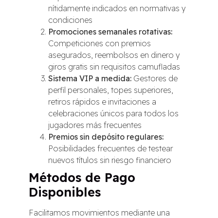
nítidamente indicados en normativas y
condiciones
Promociones semanales rotativas:
Competiciones con premios
asegurados, reembolsos en dinero y
giros gratis sin requisitos camufladas
Sistema VIP a medida:
Gestores de
perfil personales, topes superiores,
retiros rápidos e invitaciones a
celebraciones únicos para todos los
jugadores más frecuentes
Premios sin depósito regulares:
Posibilidades frecuentes de testear
nuevos títulos sin riesgo financiero
Métodos de Pago
Disponibles
Facilitamos movimientos mediante una