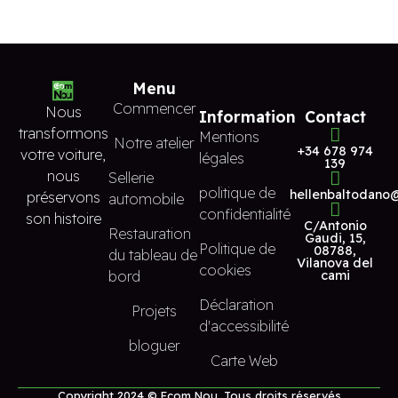
Menu
Commencer
Nous
Information
Contact
transformons
Mentions
Notre atelier
+34 678 974
votre voiture,
légales
139
nous
Sellerie
politique de
hellenbaltodano
préservons
automobile
confidentialité
son histoire
C/Antonio
Restauration
Gaudi, 15,
Politique de
08788,
du tableau de
Vilanova del
cookies
bord
cami
Déclaration
Projets
d'accessibilité
bloguer
Carte Web
Copyright 2024 © Ecom Nou. Tous droits réservés