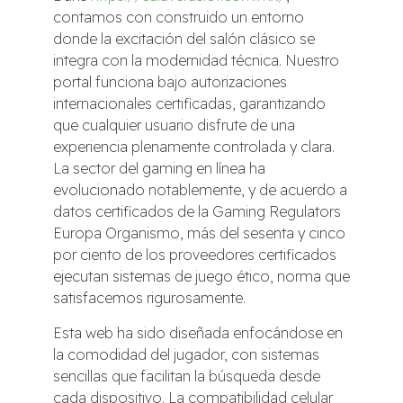
contamos con construido un entorno
donde la excitación del salón clásico se
integra con la modernidad técnica. Nuestro
portal funciona bajo autorizaciones
internacionales certificadas, garantizando
que cualquier usuario disfrute de una
experiencia plenamente controlada y clara.
La sector del gaming en línea ha
evolucionado notablemente, y de acuerdo a
datos certificados de la Gaming Regulators
Europa Organismo, más del sesenta y cinco
por ciento de los proveedores certificados
ejecutan sistemas de juego ético, norma que
satisfacemos rigurosamente.
Esta web ha sido diseñada enfocándose en
la comodidad del jugador, con sistemas
sencillas que facilitan la búsqueda desde
cada dispositivo. La compatibilidad celular