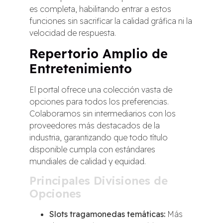
es completa, habilitando entrar a estos
funciones sin sacrificar la calidad gráfica ni la
velocidad de respuesta.
Repertorio Amplio de
Entretenimiento
El portal ofrece una colección vasta de
opciones para todos los preferencias.
Colaboramos sin intermediarios con los
proveedores más destacados de la
industria, garantizando que todo título
disponible cumpla con estándares
mundiales de calidad y equidad.
Principales Divisiones de
Opciones
Slots tragamonedas temáticas:
Más