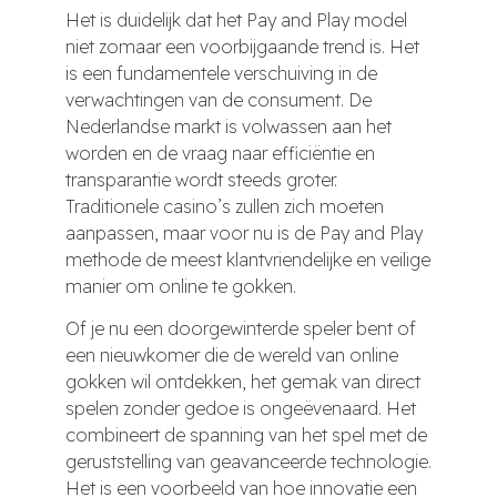
Het is duidelijk dat het Pay and Play model
niet zomaar een voorbijgaande trend is. Het
is een fundamentele verschuiving in de
verwachtingen van de consument. De
Nederlandse markt is volwassen aan het
worden en de vraag naar efficiëntie en
transparantie wordt steeds groter.
Traditionele casino’s zullen zich moeten
aanpassen, maar voor nu is de Pay and Play
methode de meest klantvriendelijke en veilige
manier om online te gokken.
Of je nu een doorgewinterde speler bent of
een nieuwkomer die de wereld van online
gokken wil ontdekken, het gemak van direct
spelen zonder gedoe is ongeëvenaard. Het
combineert de spanning van het spel met de
geruststelling van geavanceerde technologie.
Het is een voorbeeld van hoe innovatie een