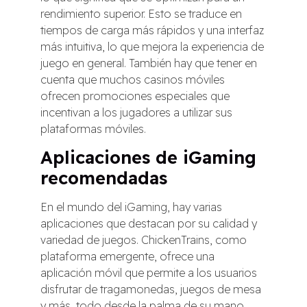
rendimiento superior. Esto se traduce en
tiempos de carga más rápidos y una interfaz
más intuitiva, lo que mejora la experiencia de
juego en general. También hay que tener en
cuenta que muchos casinos móviles
ofrecen promociones especiales que
incentivan a los jugadores a utilizar sus
plataformas móviles.
Aplicaciones de iGaming
recomendadas
En el mundo del iGaming, hay varias
aplicaciones que destacan por su calidad y
variedad de juegos. ChickenTrains, como
plataforma emergente, ofrece una
aplicación móvil que permite a los usuarios
disfrutar de tragamonedas, juegos de mesa
y más, todo desde la palma de su mano.