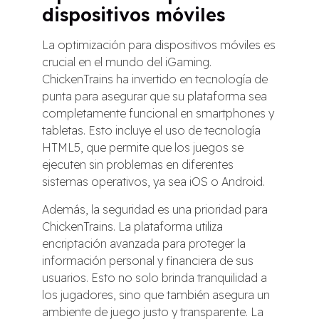
dispositivos móviles
La optimización para dispositivos móviles es
crucial en el mundo del iGaming.
ChickenTrains ha invertido en tecnología de
punta para asegurar que su plataforma sea
completamente funcional en smartphones y
tabletas. Esto incluye el uso de tecnología
HTML5, que permite que los juegos se
ejecuten sin problemas en diferentes
sistemas operativos, ya sea iOS o Android.
Además, la seguridad es una prioridad para
ChickenTrains. La plataforma utiliza
encriptación avanzada para proteger la
información personal y financiera de sus
usuarios. Esto no solo brinda tranquilidad a
los jugadores, sino que también asegura un
ambiente de juego justo y transparente. La