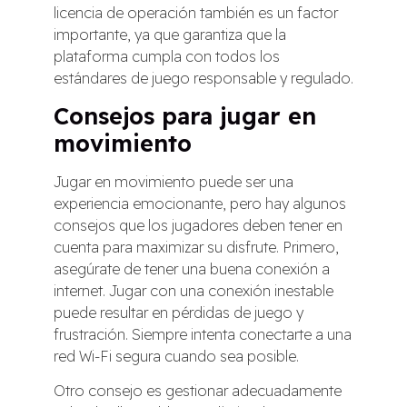
licencia de operación también es un factor
importante, ya que garantiza que la
plataforma cumpla con todos los
estándares de juego responsable y regulado.
Consejos para jugar en
movimiento
Jugar en movimiento puede ser una
experiencia emocionante, pero hay algunos
consejos que los jugadores deben tener en
cuenta para maximizar su disfrute. Primero,
asegúrate de tener una buena conexión a
internet. Jugar con una conexión inestable
puede resultar en pérdidas de juego y
frustración. Siempre intenta conectarte a una
red Wi-Fi segura cuando sea posible.
Otro consejo es gestionar adecuadamente