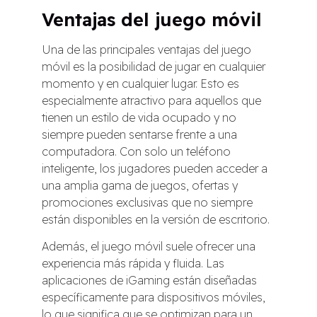
Ventajas del juego móvil
Una de las principales ventajas del juego
móvil es la posibilidad de jugar en cualquier
momento y en cualquier lugar. Esto es
especialmente atractivo para aquellos que
tienen un estilo de vida ocupado y no
siempre pueden sentarse frente a una
computadora. Con solo un teléfono
inteligente, los jugadores pueden acceder a
una amplia gama de juegos, ofertas y
promociones exclusivas que no siempre
están disponibles en la versión de escritorio.
Además, el juego móvil suele ofrecer una
experiencia más rápida y fluida. Las
aplicaciones de iGaming están diseñadas
específicamente para dispositivos móviles,
lo que significa que se optimizan para un