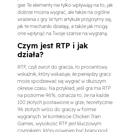
gier. Te elementy nie tylko wpływają na to, jak
dobrze można wygrać, ale także na ogólne
wrażenia z gry. W tym artykule przyjrzymy się,
jak te mechaniki działają, a także jak mogą
one wpłynąć na Twoje szanse na wygraną.
Czym jest RTP i jak
działa?
RTP, czyli zwrot do gracza, to procentowy
wskaźnik, który wskazuje, ile pieniędzy gracz
może spodziewać się wygrać w dłuższym
okresie czasu. Na przykład, jeśli gra ma RTP
na poziomie 96%, oznacza to, że na każde
100 złotych postawione w grze, teoretycznie
96 złotych wróci do graczy w formie
wygranych. W kontekście Chicken Train
Games, wysokość RTP jest kluczowym
czynnikiem, który powinien być brany pod