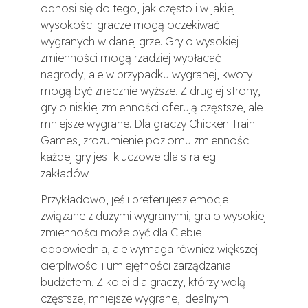
odnosi się do tego, jak często i w jakiej
wysokości gracze mogą oczekiwać
wygranych w danej grze. Gry o wysokiej
zmienności mogą rzadziej wypłacać
nagrody, ale w przypadku wygranej, kwoty
mogą być znacznie wyższe. Z drugiej strony,
gry o niskiej zmienności oferują częstsze, ale
mniejsze wygrane. Dla graczy Chicken Train
Games, zrozumienie poziomu zmienności
każdej gry jest kluczowe dla strategii
zakładów.
Przykładowo, jeśli preferujesz emocje
związane z dużymi wygranymi, gra o wysokiej
zmienności może być dla Ciebie
odpowiednia, ale wymaga również większej
cierpliwości i umiejętności zarządzania
budżetem. Z kolei dla graczy, którzy wolą
częstsze, mniejsze wygrane, idealnym