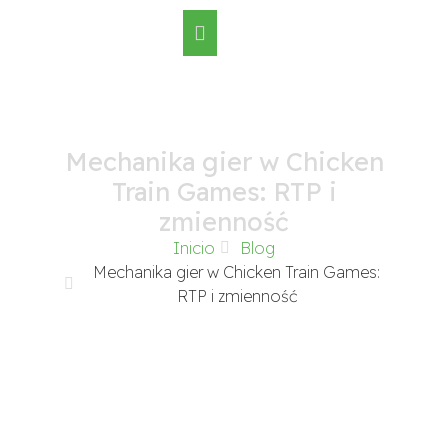
Mechanika gier w Chicken
Train Games: RTP i
zmienność
Inicio
Blog
Mechanika gier w Chicken Train Games:
RTP i zmienność