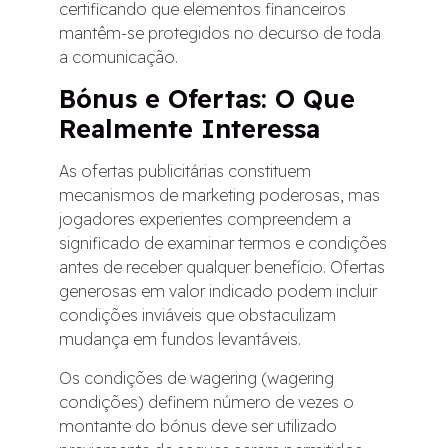
certificando que elementos financeiros
mantêm-se protegidos no decurso de toda
a comunicação.
Bónus e Ofertas: O Que
Realmente Interessa
As ofertas publicitárias constituem
mecanismos de marketing poderosas, mas
jogadores experientes compreendem a
significado de examinar termos e condições
antes de receber qualquer benefício. Ofertas
generosas em valor indicado podem incluir
condições inviáveis que obstaculizam
mudança em fundos levantáveis.
Os condições de wagering (wagering
condições) definem número de vezes o
montante do bónus deve ser utilizado