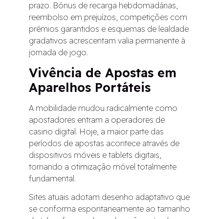
prazo. Bónus de recarga hebdomadárias,
reembolso em prejuízos, competições com
prémios garantidos e esquemas de lealdade
gradativos acrescentam valia permanente à
jornada de jogo.
Vivência de Apostas em
Aparelhos Portáteis
A mobilidade mudou radicalmente como
apostadores entram a operadores de
casino digital. Hoje, a maior parte das
períodos de apostas acontece através de
dispositivos móveis e tablets digitais,
tornando a otimização móvel totalmente
fundamental.
Sites atuais adotam desenho adaptativo que
se conforma espontaneamente ao tamanho