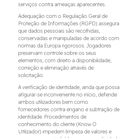
serviços contra ameaças aparecentes.
Adequação com o Regulação Geral de
Proteção de Informações (RGPD) assegura
que dados pessoais são recolhidas,
conservadas e manipuladas de acordo com
normas da Europa rigorosos. Jogadores
preservam controle sobre os seus
elementos, com direito a disponibilidade,
correção e eliminação através de
solicitação.
A verificação de identidade, ainda que possa
afigurar-se inconveniente no início, defende
ambos utilizadores bem como
fornecedores contra engano e subtração de
identidade. Procedimentos de
conhecimento do cliente (Know O
Utilizador) impedem limpeza de valores e