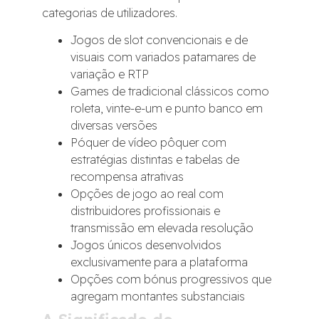
categorias de utilizadores.
Jogos de slot convencionais e de
visuais com variados patamares de
variação e RTP
Games de tradicional clássicos como
roleta, vinte-e-um e punto banco em
diversas versões
Póquer de vídeo pôquer com
estratégias distintas e tabelas de
recompensa atrativas
Opções de jogo ao real com
distribuidores profissionais e
transmissão em elevada resolução
Jogos únicos desenvolvidos
exclusivamente para a plataforma
Opções com bónus progressivos que
agregam montantes substanciais