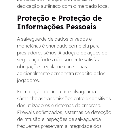
dedicação autêntico com o mercado local.
Proteção e Proteção de
Informações Pessoais
A salvaguarda de dados privados e
monetárias é prioridade completa para
prestadores sérios. A adoção de ações de
segurança fortes não somente satisfaz
obrigações regulamentares, mas
adicionalmente demonstra respeito pelos
jogadores.
Encriptação de fim a fim salvaguarda
sämtliche as transmissões entre dispositivos
dos utilizadores e sistemas da empresa.
Firewalls sofisticados, sistemas de detecção
de intrusão e inspeções de salvaguarda
frequentes preservam a integridade dos