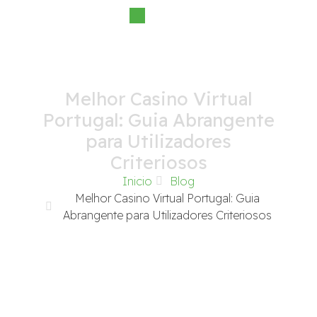
Melhor Casino Virtual
Portugal: Guia Abrangente
para Utilizadores
Criteriosos
Inicio
Blog
Melhor Casino Virtual Portugal: Guia
Abrangente para Utilizadores Criteriosos