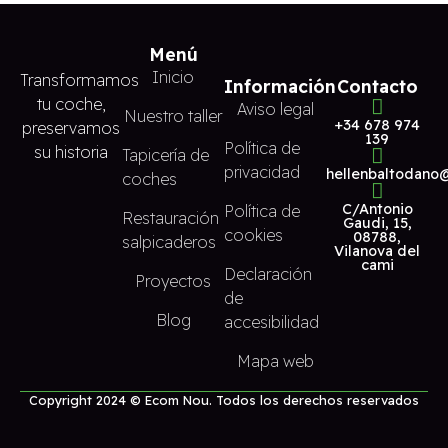
Menú
Inicio
Transformamos
Información
Contacto
tu coche,
Aviso legal
Nuestro taller
+34 678 974
preservamos
139
Política de
su historia
Tapicería de
privacidad
hellenbaltodano
coches
C/Antonio
Política de
Restauración
Gaudi, 15,
cookies
08788,
salpicaderos
Vilanova del
cami
Declaración
Proyectos
de
Blog
accesibilidad
Mapa web
Copyright 2024 © Ecom Nou. Todos los derechos reservados