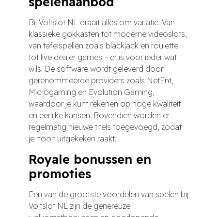
spelenaanbod
Bij Voltslot NL draait alles om variatie. Van
klassieke gokkasten tot moderne videoslots,
van tafelspellen zoals blackjack en roulette
tot live dealer games – er is voor ieder wat
wils. De software wordt geleverd door
gerenommeerde providers zoals NetEnt,
Microgaming en Evolution Gaming,
waardoor je kunt rekenen op hoge kwaliteit
en eerlijke kansen. Bovendien worden er
regelmatig nieuwe titels toegevoegd, zodat
je nooit uitgekeken raakt.
Royale bonussen en
promoties
Een van de grootste voordelen van spelen bij
Voltslot NL zijn de genereuze