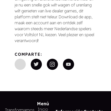
je nu een snelle gok wilt wagen of urenlang
wilt genieten van live dealer games, dit
platform stelt niet teleur. Download de app,
maak een account aan en ontdek zelf
waarom steeds meer Nederlandse spelers
voor Voltslot NL kiezen. Veel plezier en speel
verantwoord!
COMPARTE:
Menú
Inicio
Transformamos